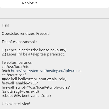
Naplózva
2017. február 12.
Hali!
Operációs rendszer: Freebsd
Telepítési parancsok:
1.) Lépés jelentkezzbe konzolba (putty).
2.) Lépés írd be a telepítési parancsot.
Telepítési parancs:
cd /usr/local/etc
fetch
http://synsystem.vnfhosting.eu/ipfw.rules
ee /etc/rc.conf
#(Ide kell beilleszteni, amit ez alá írok!)
firewall_enable="YES"
firewall_script="/usr/local/etc/ipfw.rules"
(Ez után ctrl+c és exit!)
reboot #(És bent van a tűzfal)
Üdvözlettel Alex!