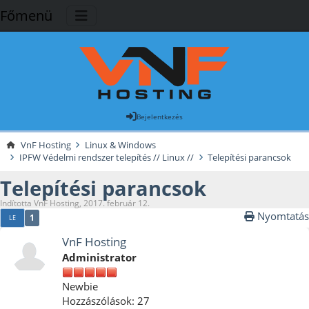
Főmenü
Bejelentkezés
VnF Hosting
Linux & Windows
IPFW Védelmi rendszer telepítés // Linux //
Telepítési parancsok
Telepítési parancsok
Indította VnF Hosting, 2017. február 12.
Nyomtatás
1
LE
VnF Hosting
Administrator
Newbie
Hozzászólások: 27