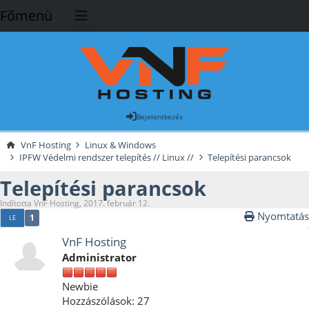
Főmenü
Bejelentkezés
VnF Hosting
Linux & Windows
IPFW Védelmi rendszer telepítés // Linux //
Telepítési parancsok
Telepítési parancsok
Indította VnF Hosting, 2017. február 12.
Nyomtatás
1
LE
VnF Hosting
Administrator
Newbie
Hozzászólások: 27