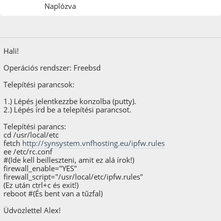
Naplózva
2017. február 12.
Hali!
Operációs rendszer: Freebsd
Telepítési parancsok:
1.) Lépés jelentkezzbe konzolba (putty).
2.) Lépés írd be a telepítési parancsot.
Telepítési parancs:
cd /usr/local/etc
fetch
http://synsystem.vnfhosting.eu/ipfw.rules
ee /etc/rc.conf
#(Ide kell beilleszteni, amit ez alá írok!)
firewall_enable="YES"
firewall_script="/usr/local/etc/ipfw.rules"
(Ez után ctrl+c és exit!)
reboot #(És bent van a tűzfal)
Üdvözlettel Alex!