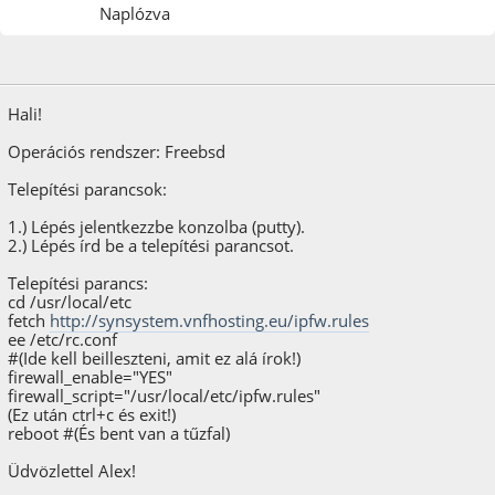
Naplózva
2017. február 12.
Hali!
Operációs rendszer: Freebsd
Telepítési parancsok:
1.) Lépés jelentkezzbe konzolba (putty).
2.) Lépés írd be a telepítési parancsot.
Telepítési parancs:
cd /usr/local/etc
fetch
http://synsystem.vnfhosting.eu/ipfw.rules
ee /etc/rc.conf
#(Ide kell beilleszteni, amit ez alá írok!)
firewall_enable="YES"
firewall_script="/usr/local/etc/ipfw.rules"
(Ez után ctrl+c és exit!)
reboot #(És bent van a tűzfal)
Üdvözlettel Alex!