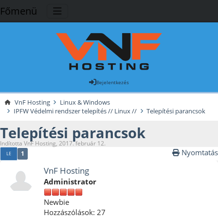
Főmenü
Bejelentkezés
VnF Hosting
Linux & Windows
IPFW Védelmi rendszer telepítés // Linux //
Telepítési parancsok
Telepítési parancsok
Indította VnF Hosting, 2017. február 12.
Nyomtatás
1
LE
VnF Hosting
Administrator
Newbie
Hozzászólások: 27