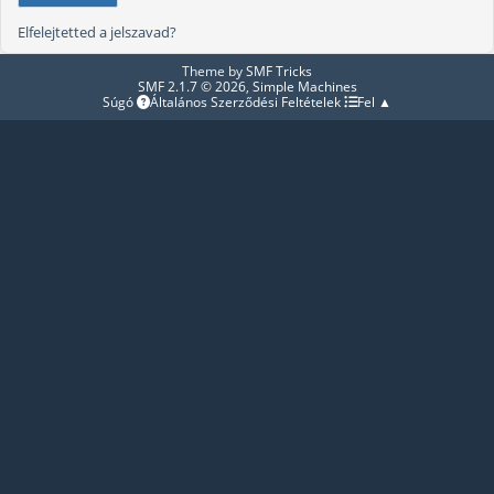
Elfelejtetted a jelszavad?
Theme by
SMF Tricks
SMF 2.1.7 © 2026
,
Simple Machines
Súgó
Általános Szerződési Feltételek
Fel ▲