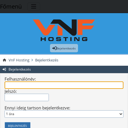
Főmenü
Bejelentkezés
VnF Hosting
Bejelentkezés
Bejelentkezés
Felhasználónév:
Jelszó:
Ennyi ideig tartson bejelentkezve: