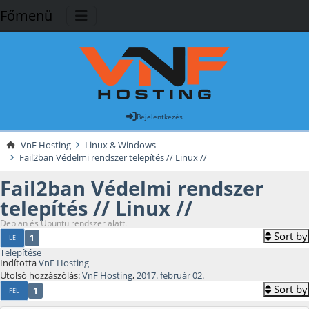
Főmenü
Bejelentkezés
VnF Hosting
Linux & Windows
Fail2ban Védelmi rendszer telepítés // Linux //
Fail2ban Védelmi rendszer
telepítés // Linux //
Debian és Ubuntu rendszer alatt.
Sort by
1
LE
Telepítése
Indította
VnF Hosting
Utolsó hozzászólás:
VnF Hosting
,
2017. február 02.
Sort by
1
FEL