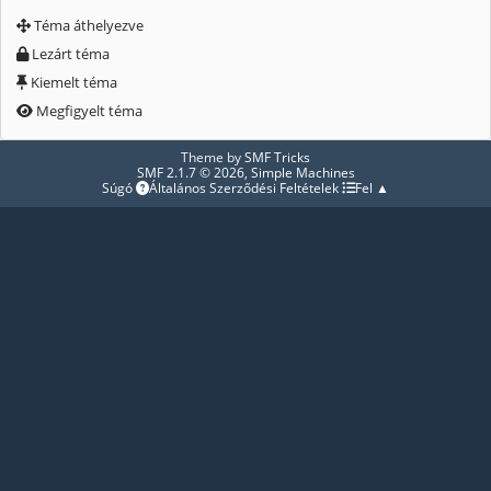
Téma áthelyezve
Lezárt téma
Kiemelt téma
Megfigyelt téma
Theme by
SMF Tricks
SMF 2.1.7 © 2026
,
Simple Machines
Súgó
Általános Szerződési Feltételek
Fel ▲