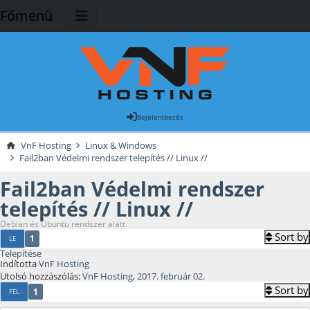
Főmenü
Bejelentkezés
VnF Hosting
Linux & Windows
Fail2ban Védelmi rendszer telepítés // Linux //
Fail2ban Védelmi rendszer
telepítés // Linux //
Debian és Ubuntu rendszer alatt.
Sort by
1
LE
Telepítése
Indította
VnF Hosting
Utolsó hozzászólás:
VnF Hosting
,
2017. február 02.
Sort by
1
FEL