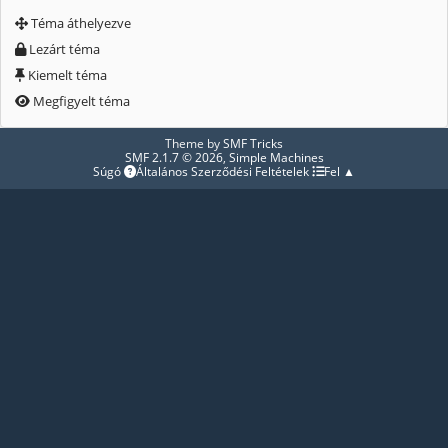
Téma áthelyezve
Lezárt téma
Kiemelt téma
Megfigyelt téma
Theme by
SMF Tricks
SMF 2.1.7 © 2026
,
Simple Machines
Súgó
Általános Szerződési Feltételek
Fel ▲