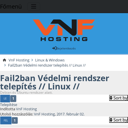
Főmenü
Bejelentkezés
VnF Hosting
Linux & Windows
Fail2ban Védelmi rendszer telepítés // Linux //
Fail2ban Védelmi rendszer
telepítés // Linux //
Debian és Ubuntu rendszer alatt.
Sort by
1
LE
Telepítése
Indította
VnF Hosting
Utolsó hozzászólás:
VnF Hosting
,
2017. február 02.
Sort by
1
FEL