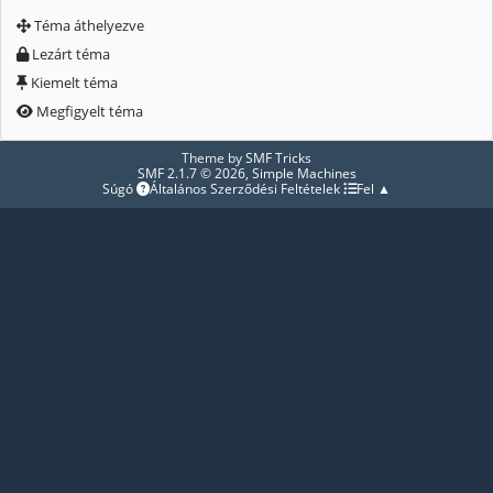
Téma áthelyezve
Lezárt téma
Kiemelt téma
Megfigyelt téma
Theme by
SMF Tricks
SMF 2.1.7 © 2026
,
Simple Machines
Súgó
Általános Szerződési Feltételek
Fel ▲