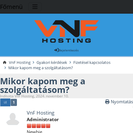
Főmenü
Bejelentkezés
VnF Hosting
Gyakori kérdések
Fizetésel kapcsolatos
Mikor kapom meg a szolgáltatásom?
Mikor kapom meg a
szolgáltatásom?
Indította VnF Hosting, 2024. november 10.
Nyomtatás
1
LE
VnF Hosting
Administrator
Newbie