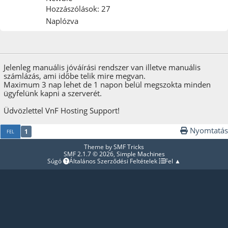
Hozzászólások: 27
Naplózva
2024. november 10.
Jelenleg manuális jóváírási rendszer van illetve manuális
számlázás, ami időbe telik mire megvan.
Maximum 3 nap lehet de 1 napon belül megszokta minden
ügyfelünk kapni a szerverét.
Üdvözlettel VnF Hosting Support!
Nyomtatás
1
FEL
Theme by
SMF Tricks
SMF 2.1.7 © 2026
,
Simple Machines
Súgó
Általános Szerződési Feltételek
Fel ▲