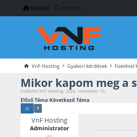
Főoldal
Keresés
VnF Hosting
Gyakori kérdések
Fizetésel
Mikor kapom meg a s
Indította VnF Hosting, 2024. november 10.
Előző Téma
-
Következő Téma
1
LE
VnF Hosting
2024. november 1
Administrator