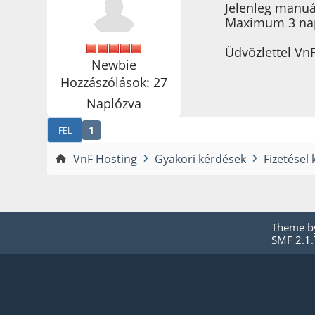
Jelenleg manuál
Maximum 3 nap 
Üdvözlettel Vn
Newbie
Hozzászólások: 27
Naplózva
1
FEL
VnF Hosting
Gyakori kérdések
Fizetésel
Theme 
SMF 2.1