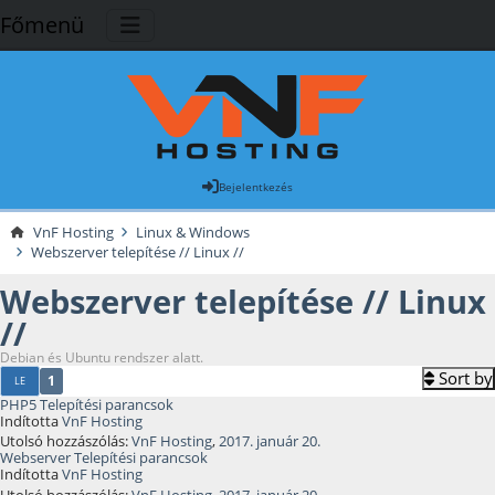
Főmenü
Bejelentkezés
VnF Hosting
Linux & Windows
Webszerver telepítése // Linux //
Webszerver telepítése // Linux
//
Debian és Ubuntu rendszer alatt.
Sort by
1
LE
PHP5 Telepítési parancsok
Indította
VnF Hosting
Utolsó hozzászólás:
VnF Hosting
,
2017. január 20.
Webserver Telepítési parancsok
Indította
VnF Hosting
Utolsó hozzászólás:
VnF Hosting
,
2017. január 20.