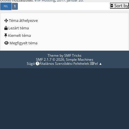
Sort by
1
FEL
Téma áthelyezve
Lezárt téma
Kiemelt téma
Megfigyelt téma
Theme by
SMF Tricks
SMF 2.1.7 © 2026
,
Simple Machines
Súgó
Általános Szerződési Feltételek
Fel ▲