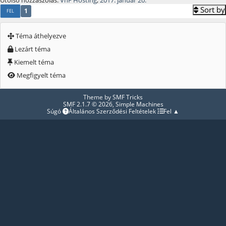
Sort by
1
FEL
Téma áthelyezve
Lezárt téma
Kiemelt téma
Megfigyelt téma
Theme by
SMF Tricks
SMF 2.1.7 © 2026
,
Simple Machines
Súgó
Általános Szerződési Feltételek
Fel ▲