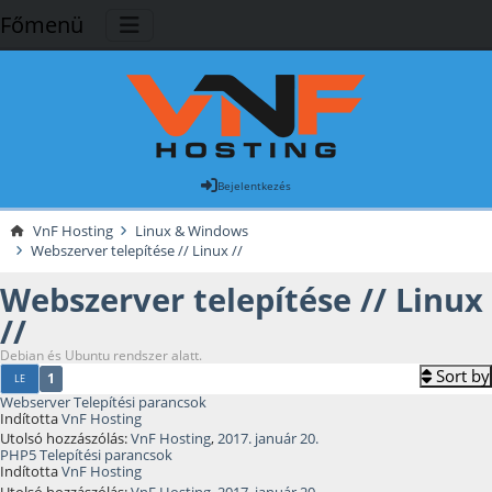
Főmenü
Bejelentkezés
VnF Hosting
Linux & Windows
Webszerver telepítése // Linux //
Webszerver telepítése // Linux
//
Debian és Ubuntu rendszer alatt.
Sort by
1
LE
Webserver Telepítési parancsok
Indította
VnF Hosting
Utolsó hozzászólás:
VnF Hosting
,
2017. január 20.
PHP5 Telepítési parancsok
Indította
VnF Hosting
Utolsó hozzászólás:
VnF Hosting
,
2017. január 20.