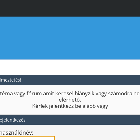
lmeztetés!
 téma vagy fórum amit keresel hiányzik vagy számodra n
elérhető.
Kérlek jelentkezz be alább vagy
ejelentkezés
használónév: