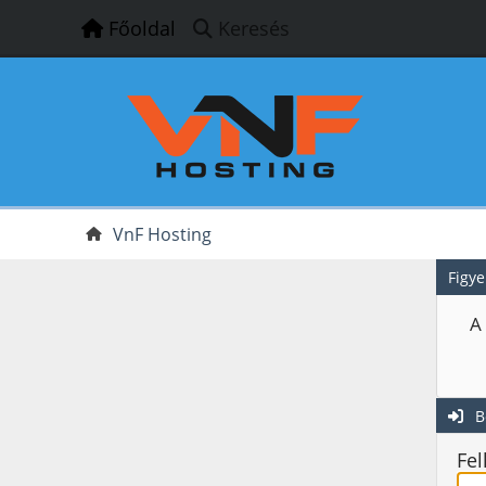
Főoldal
Keresés
VnF Hosting
Figye
A
B
Fel