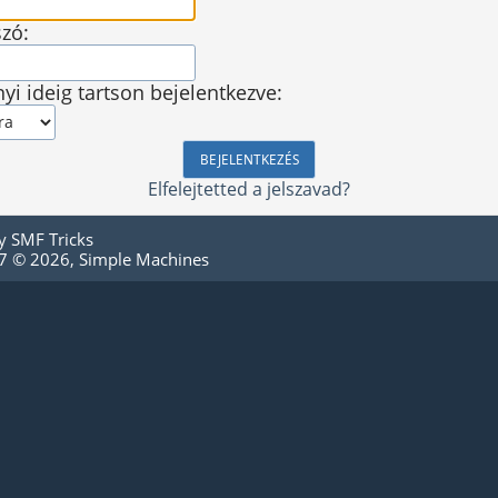
szó:
yi ideig tartson bejelentkezve:
Elfelejtetted a jelszavad?
by
SMF Tricks
.7 © 2026
,
Simple Machines