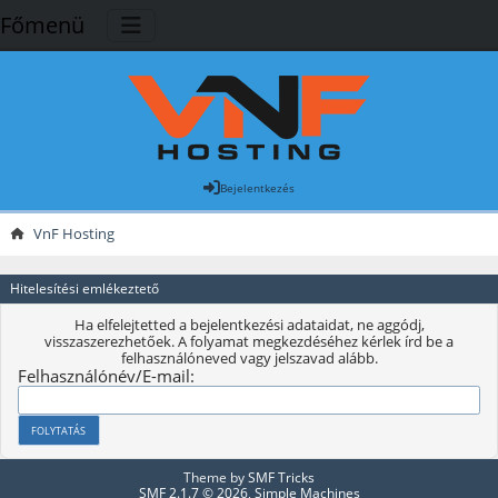
Főmenü
Bejelentkezés
VnF Hosting
Hitelesítési emlékeztető
Ha elfelejtetted a bejelentkezési adataidat, ne aggódj,
visszaszerezhetőek. A folyamat megkezdéséhez kérlek írd be a
felhasználóneved vagy jelszavad alább.
Felhasználónév/E-mail:
Theme by
SMF Tricks
SMF 2.1.7 © 2026
,
Simple Machines