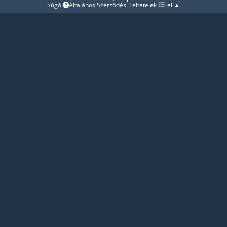
Súgó
Általános Szerződési Feltételek
Fel ▲