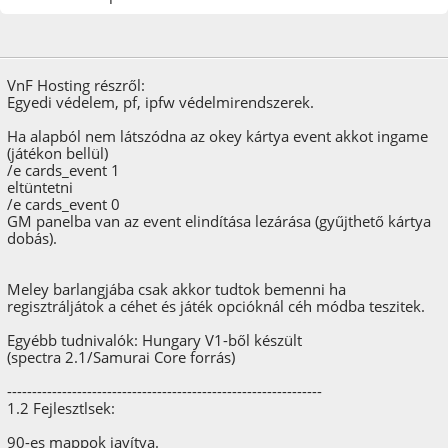
2024. november 10.
VnF Hosting részről:
Egyedi védelem, pf, ipfw védelmirendszerek.
Ha alapból nem látszódna az okey kártya event akkot ingame
(játékon bellül)
/e cards_event 1
eltüntetni
/e cards_event 0
GM panelba van az event elindítása lezárása (gyűjthető kártya
dobás).
Meley barlangjába csak akkor tudtok bemenni ha
regisztráljátok a céhet és játék opcióknál céh módba teszitek.
Egyébb tudnivalók: Hungary V1-ből készült
(spectra 2.1/Samurai Core forrás)
---------------------------------------------------------------
1.2 Fejlesztlsek:
90-es mappok javítva.