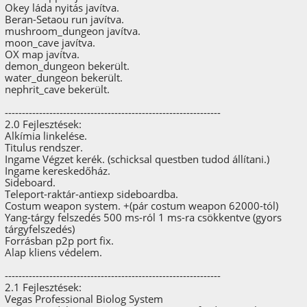
Okey láda nyitás javítva.
Beran-Setaou run javítva.
mushroom_dungeon javítva.
moon_cave javítva.
OX map javítva.
demon_dungeon bekerült.
water_dungeon bekerült.
nephrit_cave bekerült.
---------------------------------------------------------------
2.0 Fejlesztések:
Alkímia linkelése.
Titulus rendszer.
Ingame Végzet kerék. (schicksal questben tudod állítani.)
Ingame kereskedőház.
Sideboard.
Teleport-raktár-antiexp sideboardba.
Costum weapon system. +(pár costum weapon 62000-tól)
Yang-tárgy felszedés 500 ms-ról 1 ms-ra csökkentve (gyors
tárgyfelszedés)
Forrásban p2p port fix.
Alap kliens védelem.
---------------------------------------------------------------
2.1 Fejlesztések:
Vegas Professional Biolog System