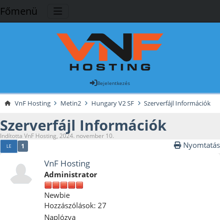
Főmenü
Bejelentkezés
VnF Hosting
Metin2
Hungary V2 SF
Szerverfájl Információk
Szerverfájl Információk
Indította VnF Hosting, 2024. november 10.
Nyomtatás
1
LE
VnF Hosting
Administrator
Newbie
Hozzászólások: 27
Naplózva