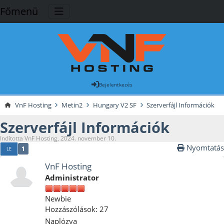
Főmenü
Bejelentkezés
VnF Hosting
Metin2
Hungary V2 SF
Szerverfájl Információk
Szerverfájl Információk
Indította VnF Hosting, 2024. november 10.
Nyomtatás
1
LE
VnF Hosting
Administrator
Newbie
Hozzászólások: 27
Naplózva