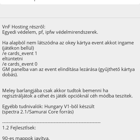
2024. november 10.
VnF Hosting részről:
Egyedi védelem, pf, ipfw védelmirendszerek.
Ha alapból nem látszódna az okey kártya event akkot ingame
(játékon bellül)
/e cards_event 1
eltüntetni
/e cards_event 0
GM panelba van az event elindítása lezárása (gyűjthető kártya
dobás).
Meley barlangjába csak akkor tudtok bemenni ha
regisztráljátok a céhet és játék opcióknál céh módba teszitek.
Egyébb tudnivalók: Hungary V1-ből készült
(spectra 2.1/Samurai Core forrás)
---------------------------------------------------------------
1.2 Fejlesztlsek:
90-es mappok javítva.