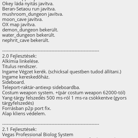
Okey láda nyitás javítva.
Beran-Setaou run javítva.
mushroom_dungeon javítva.
moon_cave javítva.
OX map javítva.
demon_dungeon bekerült.
water_dungeon bekerült.
nephrit_cave bekerült.
---------------------------------------------------------------
2.0 Fejlesztések:
Alkímia linkelése.
Titulus rendszer.
Ingame Végzet kerék. (schicksal questben tudod állítani.)
Ingame kereskedőház.
Sideboard.
Teleport-raktár-antiexp sideboardba.
Costum weapon system. +(pár costum weapon 62000-tól)
Yang-tárgy felszedés 500 ms-ról 1 ms-ra csökkentve (gyors
tárgyfelszedés)
Forrásban p2p port fix.
Alap kliens védelem.
---------------------------------------------------------------
2.1 Fejlesztések:
Vegas Professional Biolog System