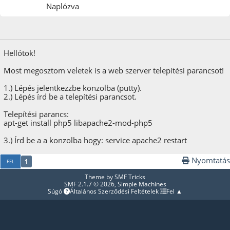
Naplózva
2017. január 20.
Hellótok!
Most megosztom veletek is a web szerver telepítési parancsot!
1.) Lépés jelentkezzbe konzolba (putty).
2.) Lépés írd be a telepítési parancsot.
Telepítési parancs:
apt-get install php5 libapache2-mod-php5
3.) Írd be a a konzolba hogy: service apache2 restart
Nyomtatás
1
FEL
Theme by
SMF Tricks
SMF 2.1.7 © 2026
,
Simple Machines
Súgó
Általános Szerződési Feltételek
Fel ▲