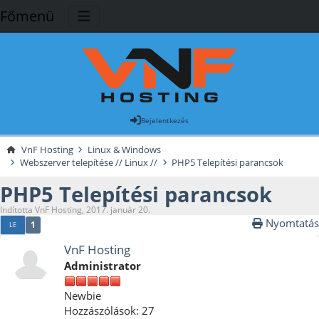
Főmenü
Bejelentkezés
VnF Hosting
Linux & Windows
Webszerver telepítése // Linux //
PHP5 Telepítési parancsok
PHP5 Telepítési parancsok
Indította VnF Hosting, 2017. január 20.
Nyomtatás
1
LE
VnF Hosting
Administrator
Newbie
Hozzászólások: 27