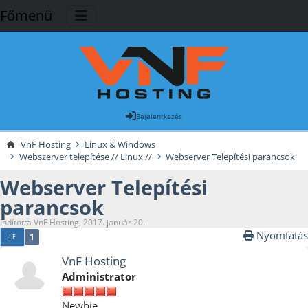
Főmenü
Bejelentkezés
VnF Hosting
Linux & Windows
Webszerver telepítése // Linux //
Webserver Telepítési parancsok
Webserver Telepítési
parancsok
Indította VnF Hosting, 2017. január 20.
Nyomtatás
1
LE
VnF Hosting
Administrator
Newbie