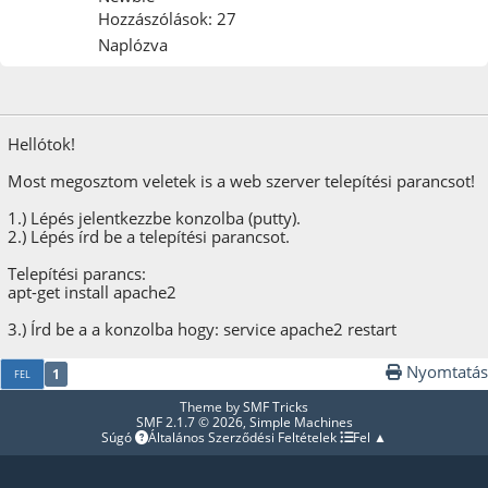
Hozzászólások: 27
Naplózva
2017. január 20.
Hellótok!
Most megosztom veletek is a web szerver telepítési parancsot!
1.) Lépés jelentkezzbe konzolba (putty).
2.) Lépés írd be a telepítési parancsot.
Telepítési parancs:
apt-get install apache2
3.) Írd be a a konzolba hogy: service apache2 restart
Nyomtatás
1
FEL
Theme by
SMF Tricks
SMF 2.1.7 © 2026
,
Simple Machines
Súgó
Általános Szerződési Feltételek
Fel ▲