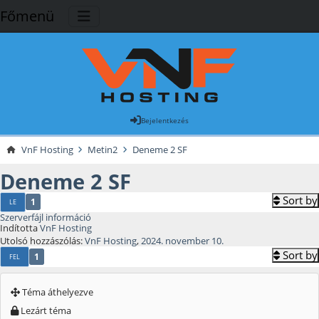
Főmenü
Bejelentkezés
VnF Hosting
Metin2
Deneme 2 SF
Deneme 2 SF
Sort by
1
LE
Szerverfájl információ
Indította
VnF Hosting
Utolsó hozzászólás:
VnF Hosting
,
2024. november 10.
Sort by
1
FEL
Téma áthelyezve
Lezárt téma