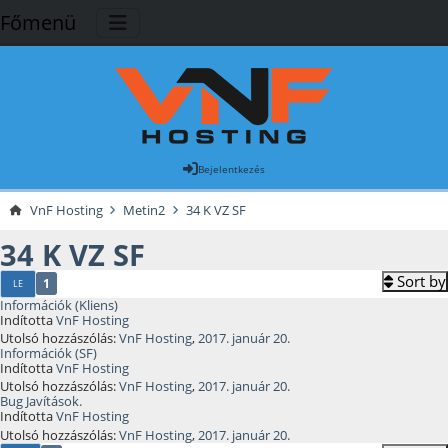
Főmenü
Bejelentkezés
VnF Hosting
Metin2
34 K VZ SF
34 K VZ SF
Sort by
1
LE
Információk (Kliens)
Indította
VnF Hosting
Utolsó hozzászólás:
VnF Hosting
,
2017. január 20.
Információk (SF)
Indította
VnF Hosting
Utolsó hozzászólás:
VnF Hosting
,
2017. január 20.
Bug Javítások.
Indította
VnF Hosting
Utolsó hozzászólás:
VnF Hosting
,
2017. január 20.