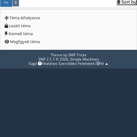
Sort by
1
FEL
Téma áthelyezve
Lezárt téma
Kiemelt téma
Megfigyelt téma
Theme by
SMF Tricks
SMF 2.1.7 © 2026
,
Simple Machines
Súgó
Általános Szerződési Feltételek
Fel ▲