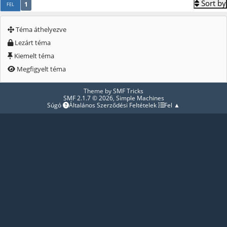
Sort by
1
FEL
Téma áthelyezve
Lezárt téma
Kiemelt téma
Megfigyelt téma
Theme by
SMF Tricks
SMF 2.1.7 © 2026
,
Simple Machines
Súgó
Általános Szerződési Feltételek
Fel ▲