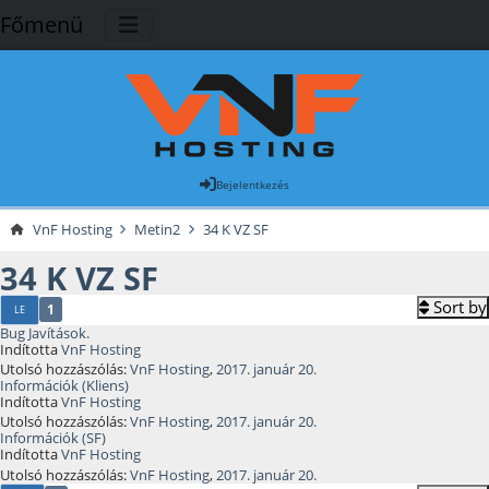
Főmenü
Bejelentkezés
VnF Hosting
Metin2
34 K VZ SF
34 K VZ SF
Sort by
1
LE
Bug Javítások.
Indította
VnF Hosting
Utolsó hozzászólás:
VnF Hosting
,
2017. január 20.
Információk (Kliens)
Indította
VnF Hosting
Utolsó hozzászólás:
VnF Hosting
,
2017. január 20.
Információk (SF)
Indította
VnF Hosting
Utolsó hozzászólás:
VnF Hosting
,
2017. január 20.