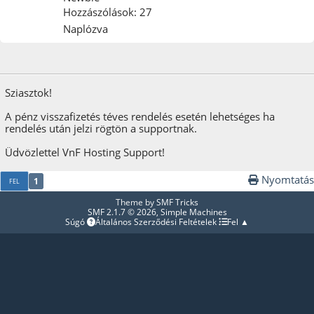
Hozzászólások: 27
Naplózva
2024. november 10.
Sziasztok!
A pénz visszafizetés téves rendelés esetén lehetséges ha
rendelés után jelzi rögtön a supportnak.
Üdvözlettel VnF Hosting Support!
Nyomtatás
1
FEL
Theme by
SMF Tricks
SMF 2.1.7 © 2026
,
Simple Machines
Súgó
Általános Szerződési Feltételek
Fel ▲