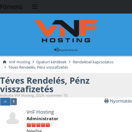
Főmenü
Bejelentkezés
VnF Hosting
Gyakori kérdések
Rendelésel kapcsolatos
Téves Rendelés, Pénz visszafizetés
Téves Rendelés, Pénz
visszafizetés
Indította VnF Hosting, 2024. november 10.
Nyomtatás
1
LE
VnF Hosting
Administrator
Newbie