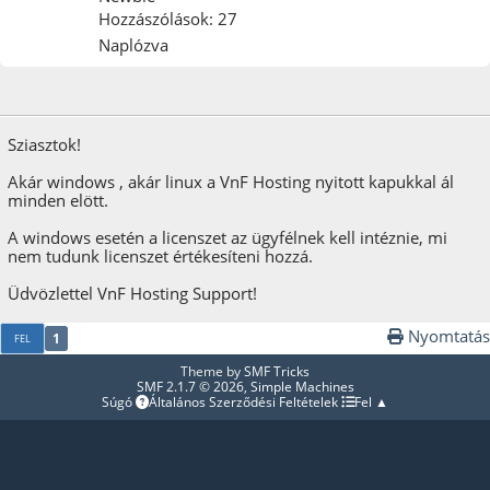
Hozzászólások: 27
Naplózva
2024. november 10.
Sziasztok!
Akár windows , akár linux a VnF Hosting nyitott kapukkal ál
minden elött.
A windows esetén a licenszet az ügyfélnek kell intéznie, mi
nem tudunk licenszet értékesíteni hozzá.
Üdvözlettel VnF Hosting Support!
Nyomtatás
1
FEL
Theme by
SMF Tricks
SMF 2.1.7 © 2026
,
Simple Machines
Súgó
Általános Szerződési Feltételek
Fel ▲