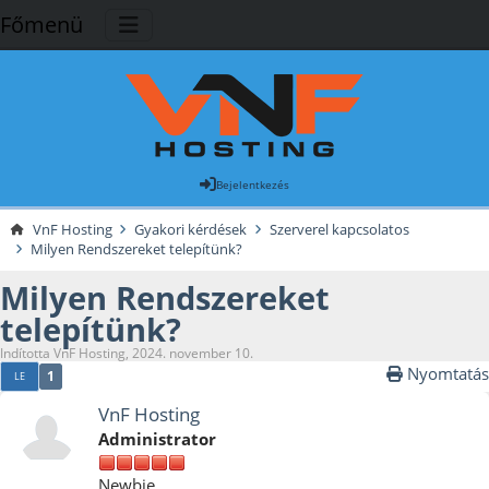
Főmenü
Bejelentkezés
VnF Hosting
Gyakori kérdések
Szerverel kapcsolatos
Milyen Rendszereket telepítünk?
Milyen Rendszereket
telepítünk?
Indította VnF Hosting, 2024. november 10.
Nyomtatás
1
LE
VnF Hosting
Administrator
Newbie