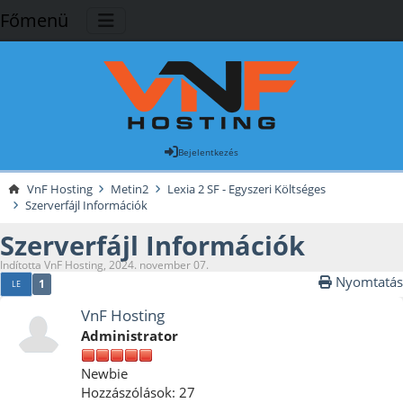
Főmenü
Bejelentkezés
VnF Hosting
Metin2
Lexia 2 SF - Egyszeri Költséges
Szerverfájl Információk
Szerverfájl Információk
Indította VnF Hosting, 2024. november 07.
Nyomtatás
1
LE
VnF Hosting
Administrator
Newbie
Hozzászólások: 27