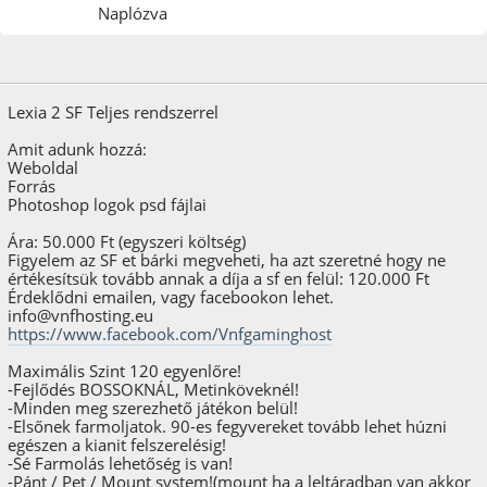
Naplózva
2024. november 07.
Utolsó szerkesztés
: 2025. január 16. Szerző: VnF Hosting
Lexia 2 SF Teljes rendszerrel
Amit adunk hozzá:
Weboldal
Forrás
Photoshop logok psd fájlai
Ára: 50.000 Ft (egyszeri költség)
Figyelem az SF et bárki megveheti, ha azt szeretné hogy ne
értékesítsük tovább annak a díja a sf en felül: 120.000 Ft
Érdeklődni emailen, vagy facebookon lehet.
info@vnfhosting.eu
https://www.facebook.com/Vnfgaminghost
Maximális Szint 120 egyenlőre!
-Fejlődés BOSSOKNÁL, Metinköveknél!
-Minden meg szerezhető játékon belül!
-Elsőnek farmoljatok. 90-es fegyvereket tovább lehet húzni
egészen a kianit felszerelésig!
-Sé Farmolás lehetőség is van!
-Pánt / Pet / Mount system!(mount ha a leltáradban van akkor