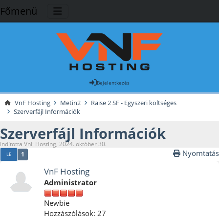
Főmenü
Bejelentkezés
VnF Hosting
Metin2
Raise 2 SF - Egyszeri költséges
Szerverfájl Információk
Szerverfájl Információk
Indította VnF Hosting, 2024. október 30.
Nyomtatás
1
LE
VnF Hosting
Administrator
Newbie
Hozzászólások: 27