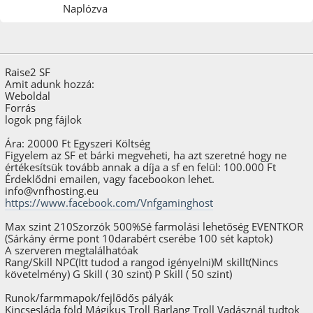
Naplózva
2024. október 30.
Utolsó szerkesztés
: 2025. január 17. Szerző: VnF Hosting
Raise2 SF
Amit adunk hozzá:
Weboldal
Forrás
logok png fájlok
Ára: 20000 Ft Egyszeri Költség
Figyelem az SF et bárki megveheti, ha azt szeretné hogy ne
értékesítsük tovább annak a díja a sf en felül: 100.000 Ft
Érdeklődni emailen, vagy facebookon lehet.
info@vnfhosting.eu
https://www.facebook.com/Vnfgaminghost
Max szint 210Szorzók 500%Sé farmolási lehetőség EVENTKOR
(Sárkány érme pont 10darabért cserébe 100 sét kaptok)
A szerveren megtalálhatóak
Rang/Skill NPC(Itt tudod a rangod igényelni)M skillt(Nincs
követelmény) G Skill ( 30 szint) P Skill ( 50 szint)
Runok/farmmapok/fejlődős pályák
Kincsesláda föld Mágikus Troll Barlang Troll Vadásznál tudtok