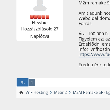
M2m remake SF 
Amit adunk hoz
Weboldal do
Newbie
Forrás
Hozzászólások: 27
Ára: 100.000 Ft 
Naplózva
Figyelem ezt a
Érdeklődni ema
info@vnfhostin
https://www.f
Eredeti érintet
1
FEL
VnF Hosting
Metin2
M2M Remake SF - Eg