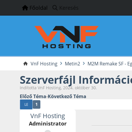
Főoldal
Keresés
VnF Hosting
Metin2
M2M Remake SF - Eg
Szerverfájl Informác
Indította VnF Hosting, 2024. október 30.
Előző Téma
-
Következő Téma
1
LE
VnF Hosting
2024. október 30.
Administrator