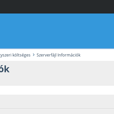
yszeri költséges
Szerverfájl Információk
iók
Utolsó szerkesztés
: 2025. február 01. Szerző: VnF Hosting