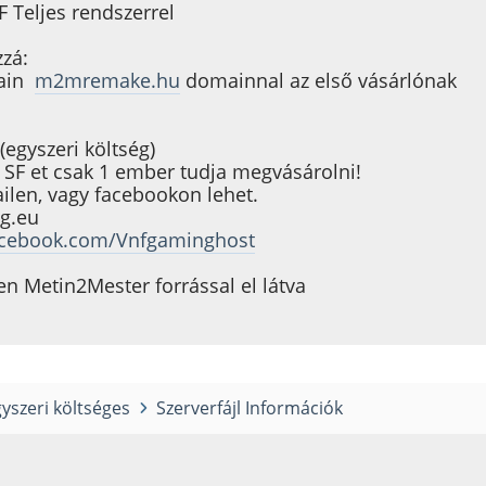
Teljes rendszerrel
zá:
main
m2mremake.hu
domainnal az első vásárlónak
(egyszeri költség)
z SF et csak 1 ember tudja megvásárolni!
ilen, vagy facebookon lehet.
g.eu
acebook.com/Vnfgaminghost
len Metin2Mester forrással el látva
yszeri költséges
Szerverfájl Információk