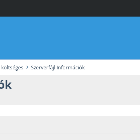
i költséges
Szerverfájl Információk
iók
Utolsó szerkesztés
: 2025. január 16. Szerző: VnF Hosting