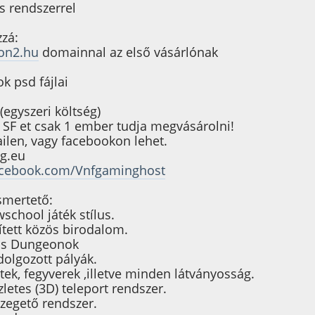
s rendszerrel
zá:
ion2.hu
domainnal az első vásárlónak
k psd fájlai
(egyszeri költség)
z SF et csak 1 ember tudja megvásárolni!
ilen, vagy facebookon lehet.
g.eu
acebook.com/Vnfgaminghost
smertető:
chool játék stílus.
ített közös birodalom.
tos Dungeonok
 dolgozott pályák.
rtek, fegyverek ,illetve minden látványosság.
zletes (3D) teleport rendszer.
ézegető rendszer.