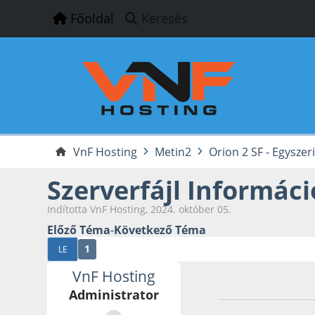
Főoldal
Keresés
VnF Hosting
Metin2
Orion 2 SF - Egyszer
Szerverfájl Informác
Indította VnF Hosting, 2024. október 05.
Előző Téma
-
Következő Téma
1
LE
VnF Hosting
2024. október 05.
Administrator