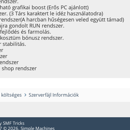
endszer.
ható grafikai boost (Erős PC ajánlott)
r. (3 Társ karaktert le idéz használatodra)
rendszer(A harcban hűségesen veled együtt támad)
 újra gondolt RUN rendszer.
fejlődés és farmolás.
 kosztüm bónusz rendszer.
 stabilitás.
er
zer
rendszer
 shop rendszer
i költséges
Szerverfájl Információk
by
SMF Tricks
.7 © 2026
,
Simple Machines