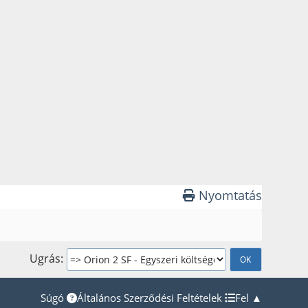
Nyomtatás
Ugrás
Súgó
Általános Szerződési Feltételek
Fel ▲