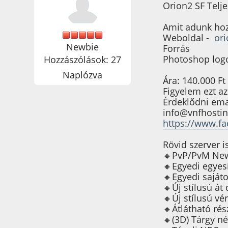
Orion2 SF Telje
Amit adunk hoz
Weboldal -
or
Newbie
Forrás
Photoshop logo
Hozzászólások: 27
Naplózva
Ára: 140.000 Ft 
Figyelem ezt a
Érdeklődni ema
info@vnfhostin
https://www.f
Rövid szerver i
🔸PvP/PvM News
🔸Egyedi egyes
🔸Egyedi sajá
🔸Új stílusú át
🔸Új stílusú vé
🔸Átlátható rés
🔸(3D) Tárgy n