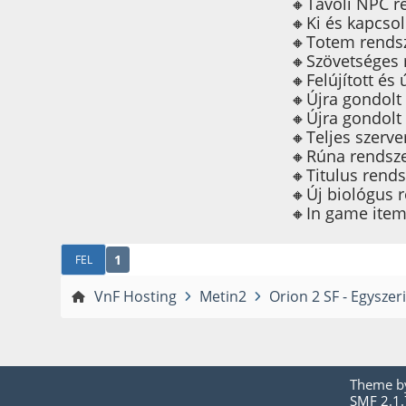
🔸Távoli NPC r
🔸Ki és kapcsol
🔸Totem rendsze
🔸Szövetséges 
🔸Felújított és
🔸Újra gondolt 
🔸Újra gondolt
🔸Teljes szerver
🔸Rúna rendsz
🔸Titulus rends
🔸Új biológus 
🔸In game item
1
FEL
VnF Hosting
Metin2
Orion 2 SF - Egyszer
Theme 
SMF 2.1