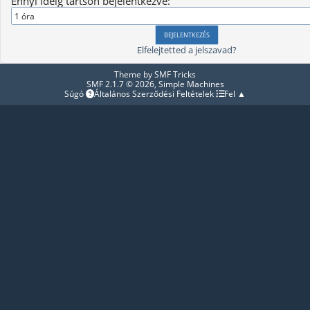
Ennyi ideig tartson bejelentkezve:
Elfelejtetted a jelszavad?
Theme by
SMF Tricks
SMF 2.1.7 © 2026
,
Simple Machines
Súgó
Általános Szerződési Feltételek
Fel ▲