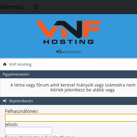
Főmenü
Bejelentkezés
VnF Hosting
Figyelmeztetés!
A téma vagy fórum amit keresel hiányzik vagy számodra nem 
Kérlek jelentkezz be alább vagy
Bejelentkezés
Felhasználónév:
Jelszó: