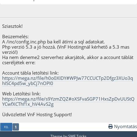
2024. november 10.
Sziasztok!
Beüzemelés:
A /inc/config.inc.php ba kell átírni a sql adatokat.
Php verzió 5.3 a jó hozzá. (VnF Hostingnál kérhető a 5.3 mas
verzió!)
Ha nem deneme2 szerverhez akarjátok, akkor a account táblát
cseréljétek erre:
Account tábla letöltési link:
https://mega.nz/file/h0o0XIDY#WPJw77CCUCTp2Dfgz3XUo3q
hISC4pd5w_ybCj7nOPI0
Web Letöltési link:
https://mega.nz/file/s9YzmZQZ#oXSFvaSGP71HxsZpDvUUStQ
YCwfXCThf1x_hV4AvS2g
Üdvözlettel VnF Hosting Support!
Nyomtatás
1
FEL
Theme by
SMF Tricks