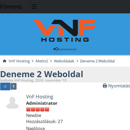
Főmenü
Bejelentkezés
VnF Hosting
Metin2
Weboldalak
Deneme 2 Weboldal
Deneme 2 Weboldal
Indította VnF Hosting, 2024. november 10.
Nyomtatás
1
LE
VnF Hosting
Administrator
Newbie
Hozzászólások: 27
Naplózva