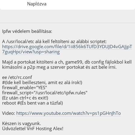
Naplózva
2024. november 10.
Utolsó szerkesztés
: 2024. november 10. Szerző: VnF Hosting
Ipfw védelem beállítása:
A /usr/local/etc alá kell feltölteni az alábbi scriptet:
https://drive.google.com/file/d/1ii856k6TUfD3YDUJD4vGAJjpT
7guqHpc/view?usp=sharing
Majd a portokat kitölteni a ch, game99, db config fájlokbol kell
kimásolni a p2p meg a szerver portokat és azt bele írni.
ee /etc/rc.conf
#(Ide kell beilleszteni, amit ez alá írok!)
firewall_enable="YES"
firewall_script="/usr/local/etc/ipfw.rules"
(Ez után ctrl+c és exit!)
reboot #(És bent van a tűzfal)
Video:
https://www.youtube.com/watch?v=ps1pGHnJhTo
Készen is vagyunk.
Üdvözlettel VnF Hosting Alex!