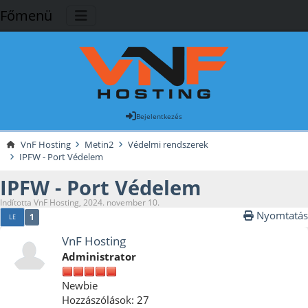
Főmenü
Bejelentkezés
VnF Hosting
Metin2
Védelmi rendszerek
IPFW - Port Védelem
IPFW - Port Védelem
Indította VnF Hosting, 2024. november 10.
Nyomtatás
1
LE
VnF Hosting
Administrator
Newbie
Hozzászólások: 27