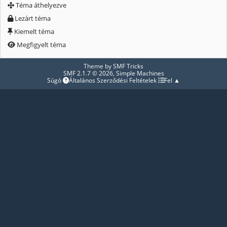
Téma áthelyezve
Lezárt téma
Kiemelt téma
Megfigyelt téma
Theme by
SMF Tricks
SMF 2.1.7 © 2026
,
Simple Machines
Súgó
Általános Szerződési Feltételek
Fel ▲