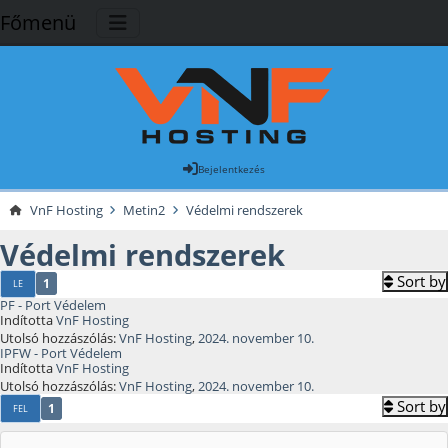
Főmenü
Bejelentkezés
VnF Hosting
Metin2
Védelmi rendszerek
Védelmi rendszerek
Sort by
1
LE
PF - Port Védelem
Indította
VnF Hosting
Utolsó hozzászólás:
VnF Hosting
,
2024. november 10.
IPFW - Port Védelem
Indította
VnF Hosting
Utolsó hozzászólás:
VnF Hosting
,
2024. november 10.
Sort by
1
FEL