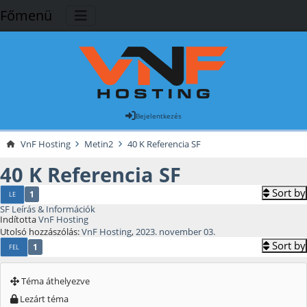
Főmenü
Bejelentkezés
VnF Hosting
Metin2
40 K Referencia SF
40 K Referencia SF
Sort by
1
LE
SF Leírás & Információk
Indította
VnF Hosting
Utolsó hozzászólás:
VnF Hosting
,
2023. november 03.
Sort by
1
FEL
Téma áthelyezve
Lezárt téma