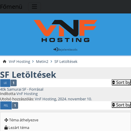
Főmenü
Bejelentkezés
VnF Hosting
Metin2
SF Letöltések
SF Letöltések
Sort by
1
LE
40k Samurai SF - Forrásal
Indította
VnF Hosting
Utolsó hozzászólás:
VnF Hosting
,
2024. november 10.
Sort by
1
FEL
Téma áthelyezve
Lezárt téma