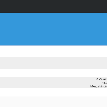
0
Válas
16,
Megtekinté