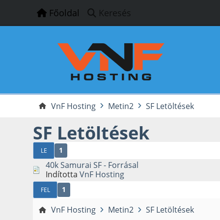
Főoldal
Keresés
VnF Hosting
Metin2
SF Letöltések
SF Letöltések
1
LE
40k Samurai SF - Forrásal
Indította
VnF Hosting
1
FEL
VnF Hosting
Metin2
SF Letöltések