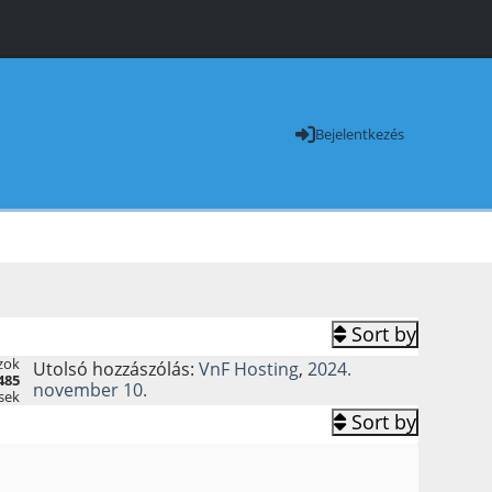
Bejelentkezés
Sort by
zok
Utolsó hozzászólás:
VnF Hosting
,
2024.
485
november 10.
sek
Sort by