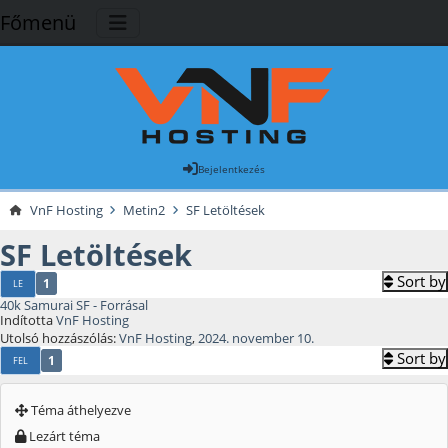
Főmenü
Bejelentkezés
VnF Hosting
Metin2
SF Letöltések
SF Letöltések
Sort by
1
LE
40k Samurai SF - Forrásal
Indította
VnF Hosting
Utolsó hozzászólás:
VnF Hosting
,
2024. november 10.
Sort by
1
FEL
Téma áthelyezve
Lezárt téma