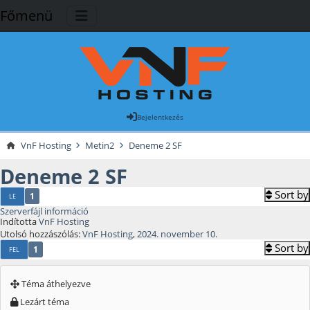
Főmenü
Bejelentkezés
VnF Hosting
Metin2
Deneme 2 SF
Deneme 2 SF
Sort by
1
LE
Szerverfájl információ
Indította
VnF Hosting
Utolsó hozzászólás:
VnF Hosting
,
2024. november 10.
Sort by
1
FEL
Téma áthelyezve
Lezárt téma