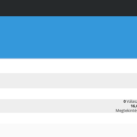
0
Válas
16,
Megtekinté