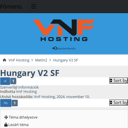
Főmenü
Bejelentkezés
VnF Hosting
Metin2
Hungary V2 SF
Hungary V2 SF
Sort by
1
LE
Szerverfájl Információk
Indította
VnF Hosting
Utolsó hozzászólás:
VnF Hosting
,
2024. november 10.
Sort by
1
FEL
Téma áthelyezve
Lezárt téma