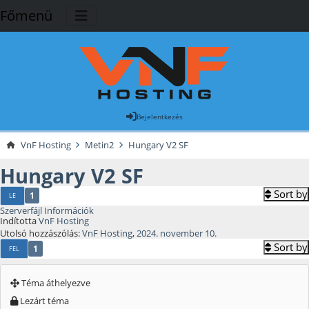
Főmenü
Bejelentkezés
VnF Hosting
Metin2
Hungary V2 SF
Hungary V2 SF
Sort by
1
LE
Szerverfájl Információk
Indította
VnF Hosting
Utolsó hozzászólás:
VnF Hosting
,
2024. november 10.
Sort by
1
FEL
Téma áthelyezve
Lezárt téma