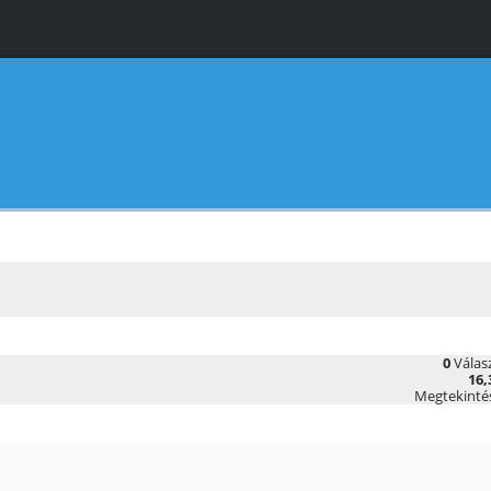
0
Válas
16,
Megtekinté