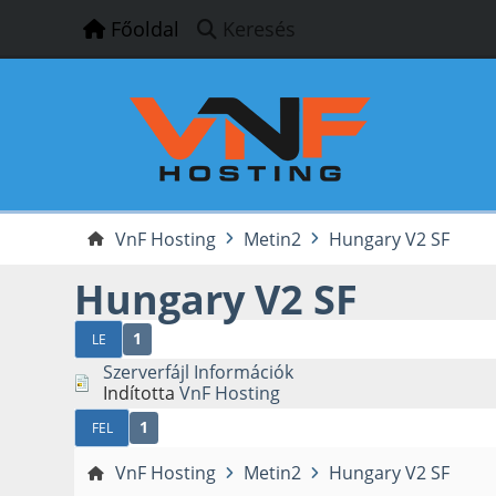
Főoldal
Keresés
VnF Hosting
Metin2
Hungary V2 SF
Hungary V2 SF
1
LE
Szerverfájl Információk
Indította
VnF Hosting
1
FEL
VnF Hosting
Metin2
Hungary V2 SF