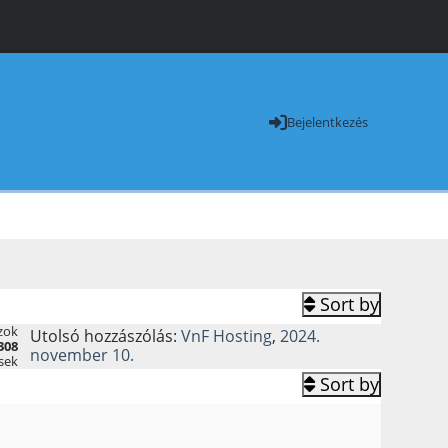
Bejelentkezés
Sort by
zok
Utolsó hozzászólás:
VnF Hosting
,
2024.
308
november 10.
sek
Sort by