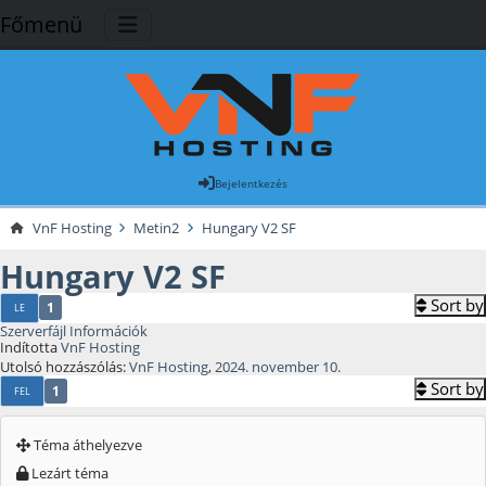
Főmenü
Bejelentkezés
VnF Hosting
Metin2
Hungary V2 SF
Hungary V2 SF
Sort by
1
LE
Szerverfájl Információk
Indította
VnF Hosting
Utolsó hozzászólás:
VnF Hosting
,
2024. november 10.
Sort by
1
FEL
Téma áthelyezve
Lezárt téma