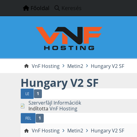
Főoldal
Keresés
VnF Hosting
Metin2
Hungary V2 SF
Hungary V2 SF
1
LE
Szerverfájl Információk
Indította
VnF Hosting
1
FEL
VnF Hosting
Metin2
Hungary V2 SF