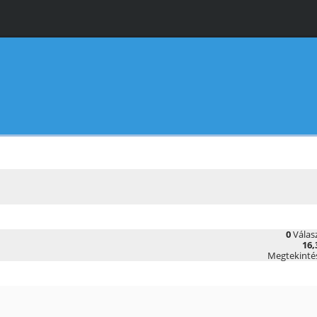
0
Válas
16,
Megtekinté