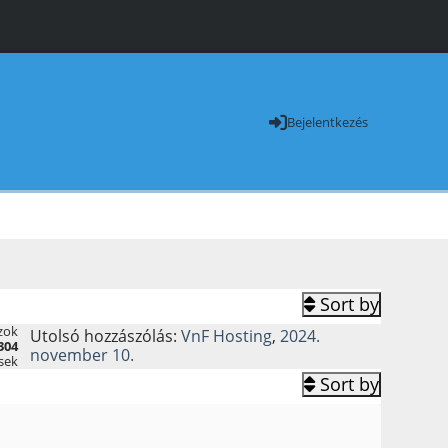
Bejelentkezés
Sort by
zok
Utolsó hozzászólás:
VnF Hosting
,
2024.
304
november 10.
sek
Sort by