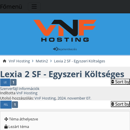
Főmenü
Bejelentkezés
VnF Hosting
Metin2
Lexia 2 SF - Egyszeri Költséges
Lexia 2 SF - Egyszeri Költséges
Sort by
1
LE
Szerverfájl Információk
Indította
VnF Hosting
Utolsó hozzászólás:
VnF Hosting
,
2024. november 07.
Sort by
1
FEL
Téma áthelyezve
Lezárt téma