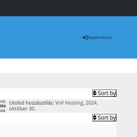
Bejelentkezés
Sort by
zok
Utolsó hozzászólás:
VnF Hosting
,
2024.
654
október 30.
sek
Sort by