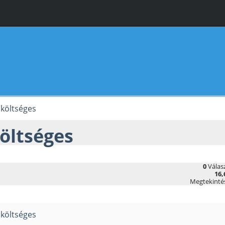
 költséges
költséges
0
Válas
16,
Megtekinté
 költséges