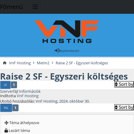
Főmenü
Bejelentkezés
VnF Hosting
Metin2
Raise 2 SF - Egyszeri költséges
Raise 2 SF - Egyszeri költséges
Sort by
1
LE
Szerverfájl Információk
Indította
VnF Hosting
Utolsó hozzászólás:
VnF Hosting
,
2024. október 30.
Sort by
1
FEL
Téma áthelyezve
Lezárt téma