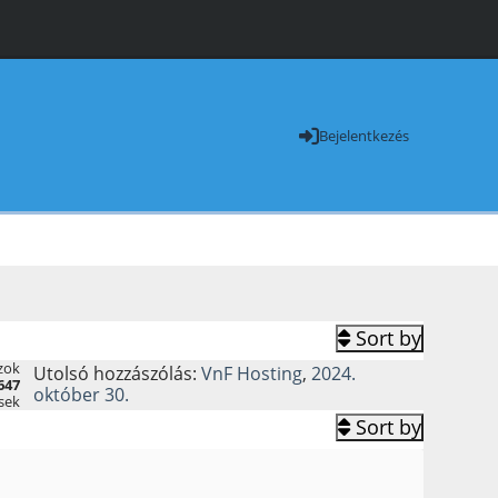
Bejelentkezés
Sort by
zok
Utolsó hozzászólás:
VnF Hosting
,
2024.
647
október 30.
sek
Sort by