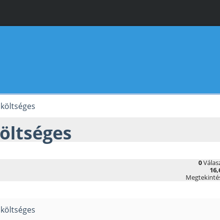
 költséges
költséges
0
Válas
16,
Megtekinté
 költséges