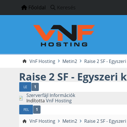
Főoldal
Keresés
VnF Hosting
Metin2
Raise 2 SF - Egyszeri
Raise 2 SF - Egyszeri 
1
LE
Szerverfájl Információk
Indította
VnF Hosting
1
FEL
VnF Hosting
Metin2
Raise 2 SF - Egyszeri