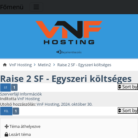
Főmenü
Bejelentkezés
VnF Hosting
Metin2
Raise 2 SF - Egyszeri költséges
Raise 2 SF - Egyszeri költséges
Sort by
1
LE
Szerverfájl Információk
Indította
VnF Hosting
Utolsó hozzászólás:
VnF Hosting
,
2024. október 30.
Sort by
1
FEL
Téma áthelyezve
Lezárt téma