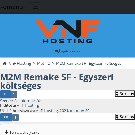
Főmenü
Bejelentkezés
VnF Hosting
Metin2
M2M Remake SF - Egyszeri költséges
M2M Remake SF - Egyszeri
költséges
Sort by
1
LE
Szerverfájl Információk
Indította
VnF Hosting
Utolsó hozzászólás:
VnF Hosting
,
2024. október 30.
Sort by
1
FEL
Téma áthelyezve