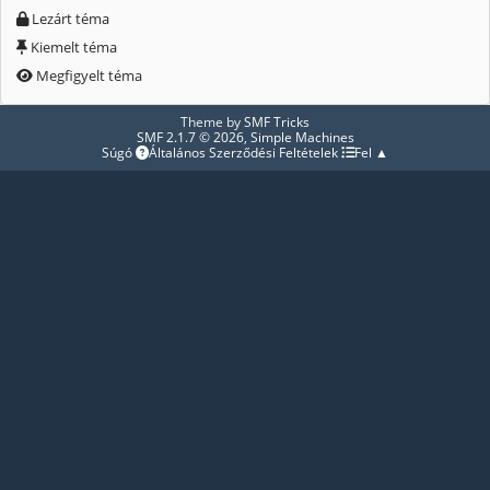
Lezárt téma
Kiemelt téma
Megfigyelt téma
Theme by
SMF Tricks
SMF 2.1.7 © 2026
,
Simple Machines
Súgó
Általános Szerződési Feltételek
Fel ▲