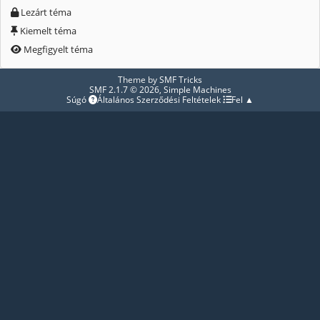
Lezárt téma
Kiemelt téma
Megfigyelt téma
Theme by
SMF Tricks
SMF 2.1.7 © 2026
,
Simple Machines
Súgó
Általános Szerződési Feltételek
Fel ▲