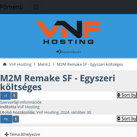
Főmenü
Bejelentkezés
VnF Hosting
Metin2
M2M Remake SF - Egyszeri költséges
M2M Remake SF - Egyszeri
költséges
Sort by
1
LE
Szerverfájl Információk
Indította
VnF Hosting
Utolsó hozzászólás:
VnF Hosting
,
2024. október 30.
Sort by
1
FEL
Téma áthelyezve