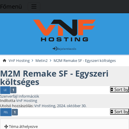
Főmenü
Bejelentkezés
VnF Hosting
Metin2
M2M Remake SF - Egyszeri költséges
M2M Remake SF - Egyszeri
költséges
Sort by
1
LE
Szerverfájl Információk
Indította
VnF Hosting
Utolsó hozzászólás:
VnF Hosting
,
2024. október 30.
Sort by
1
FEL
Téma áthelyezve