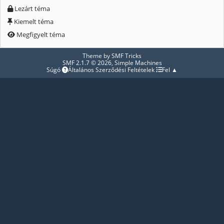
Lezárt téma
Kiemelt téma
Megfigyelt téma
Theme by
SMF Tricks
SMF 2.1.7 © 2026
,
Simple Machines
Súgó
Általános Szerződési Feltételek
Fel ▲