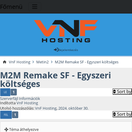
Főmenü
Bejelentkezés
VnF Hosting
Metin2
M2M Remake SF - Egyszeri költséges
M2M Remake SF - Egyszeri
költséges
Sort by
1
LE
Szerverfájl Információk
Indította
VnF Hosting
Utolsó hozzászólás:
VnF Hosting
,
2024. október 30.
Sort by
1
FEL
Téma áthelyezve