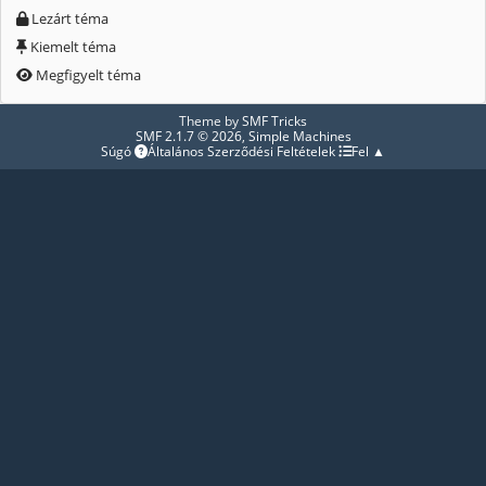
Lezárt téma
Kiemelt téma
Megfigyelt téma
Theme by
SMF Tricks
SMF 2.1.7 © 2026
,
Simple Machines
Súgó
Általános Szerződési Feltételek
Fel ▲